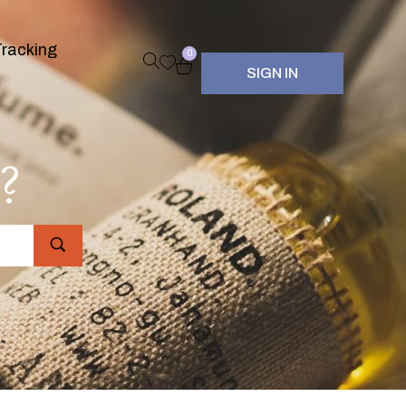
racking
0
SIGN IN
?