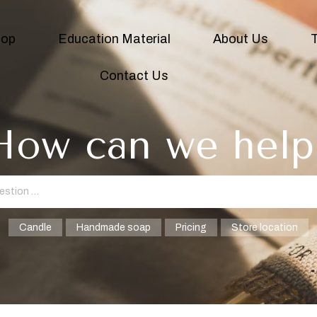
hop
Education Material
About Us
T
Contact Us
How can we help
Candle
Handmade soap
Pricing
Store location